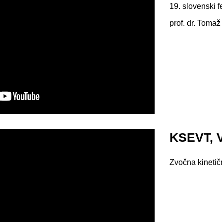
19. slovenski f
prof. dr. Toma
KSEVT, V
Zvočna kinetič