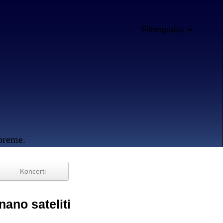
Filmografija
opreme.
Koncerti
nano sateliti