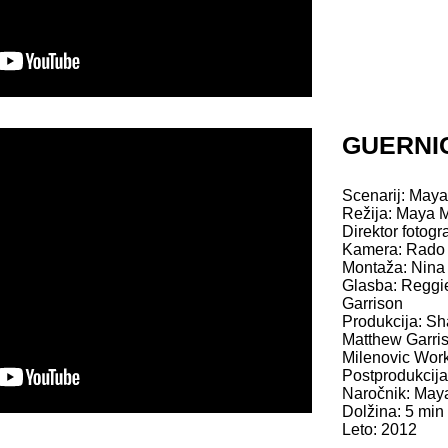
GUERNI
Scenarij: May
Režija: Maya 
Direktor fotogr
Kamera: Rado 
Montaža: Nina
Glasba: Reggi
Garrison
Produkcija: Sh
Matthew Garri
Milenovic Wor
Postprodukcij
Naročnik: May
Dolžina: 5 min
Leto: 2012