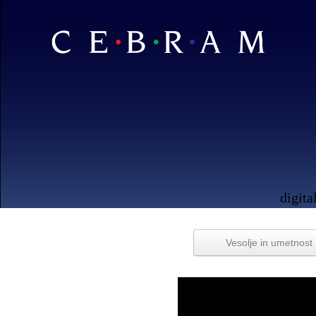
digita
Vesolje in umetnost