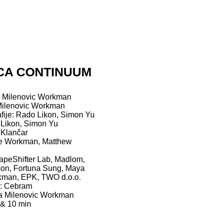
CA CONTINUUM
a Milenovic Workman
Milenovic Workman
afije: Rado Likon, Simon Yu
Likon, Simon Yu
 Klančar
e Workman, Matthew
apeShifter Lab, Madlom,
son, Fortuna Sung, Maya
kman, EPK, TWO d.o.o.
a: Cebram
a Milenovic Workman
 & 10 min