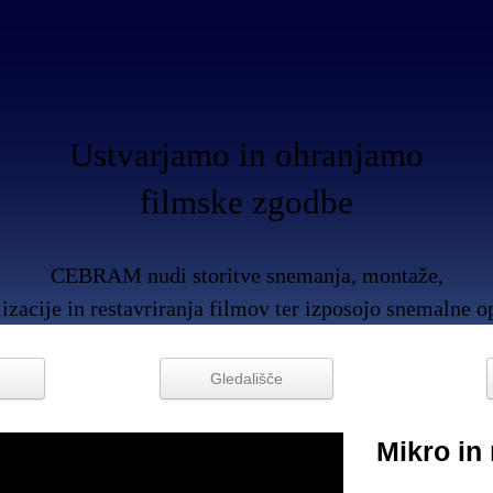
Ustvarjamo in ohranjamo
filmske zgodbe
CEBRAM nudi storitve snemanja, montaže,
lizacije in restavriranja filmov ter izposojo snemalne 
Gledališče
Mikro in 