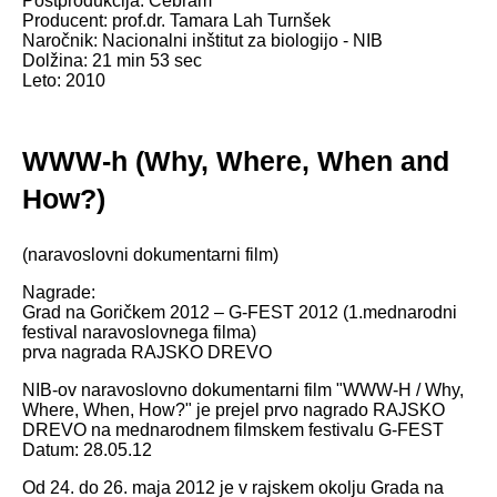
Postprodukcija: Cebram
Producent: prof.dr. Tamara Lah Turnšek
Naročnik: Nacionalni inštitut za biologijo - NIB
Dolžina: 21 min 53 sec
Leto: 2010
WWW-h (Why, Where, When and
How?)
(naravoslovni dokumentarni film)
Nagrade:
Grad na Goričkem 2012 – G-FEST 2012 (1.mednarodni
festival naravoslovnega filma)
prva nagrada RAJSKO DREVO
NIB-ov naravoslovno dokumentarni film "WWW-H / Why,
Where, When, How?" je prejel prvo nagrado RAJSKO
DREVO na mednarodnem filmskem festivalu G-FEST
Datum: 28.05.12
Od 24. do 26. maja 2012 je v rajskem okolju Grada na