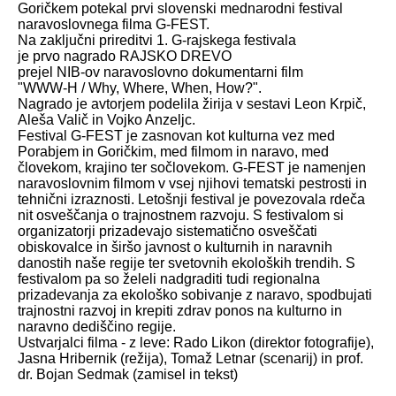
Goričkem potekal prvi slovenski mednarodni festival
naravoslovnega filma G-FEST.
Na zaključni prireditvi 1. G-rajskega festivala
je prvo nagrado RAJSKO DREVO
prejel NIB-ov naravoslovno dokumentarni film
"WWW-H / Why, Where, When, How?".
Nagrado je avtorjem podelila žirija v sestavi Leon Krpič,
Aleša Valič in Vojko Anzeljc.
Festival G-FEST je zasnovan kot kulturna vez med
Porabjem in Goričkim, med filmom in naravo, med
človekom, krajino ter sočlovekom. G-FEST je namenjen
naravoslovnim filmom v vsej njihovi tematski pestrosti in
tehnični izraznosti. Letošnji festival je povezovala rdeča
nit osveščanja o trajnostnem razvoju. S festivalom si
organizatorji prizadevajo sistematično osveščati
obiskovalce in širšo javnost o kulturnih in naravnih
danostih naše regije ter svetovnih ekoloških trendih. S
festivalom pa so želeli nadgraditi tudi regionalna
prizadevanja za ekološko sobivanje z naravo, spodbujati
trajnostni razvoj in krepiti zdrav ponos na kulturno in
naravno dediščino regije.
Ustvarjalci filma - z leve: Rado Likon (direktor fotografije),
Jasna Hribernik (režija), Tomaž Letnar (scenarij) in prof.
dr. Bojan Sedmak (zamisel in tekst)