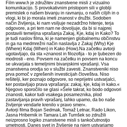
Film www.h je združitev znanstvene misli z vizualno
komunikacijo. S provokativnim pristopom sili v globlji
premislek o našem bivanju in ravnanju, o naših ciljih in o
vlogi, ki bi jo morala imeti znanost v družbi. Sodoben
način življenja, ki nam vsiljuje nezadržno hitenje, terja
odgovore, a pri tem nam ne dovoljuje, da bi si najprej
postavili temeljna vprašanja Zakaj, Kje, kdaj in Kako? To
je tudi naslov filma, ki je namenjen globalnemu občinstvu
in ga na medmrežni način naslavlja z Zakaj (Why) Kje
(Where) Kdaj (When) in Kako (How).Na začetku avtorji
ugotavljajo, da sta »znanost in filozofija - to je ljubezen do
modrosti - eno. Povsem na začetku in povsem na koncu
se ukvarjata s temeljnimi bivanjskimi vprašanji. Vsa
znanstvena orodja so v službi zavesti. Znanstveniki niso
prva pomoč v zgrešenih investicijah človeštva. Niso
rešitelji, ker poznajo odgovore, so neprijetni ustvarjalci,
ker postavljajo prava vprašanja: zakaj, kje, kdaj in kako.«
Njegovo sporočilo se glasi »Šele takrat, ko bodo odgovori
znanosti, kakor tudi vsakega posameznika, plod
zastavljanja pravih vprašanj, lahko upamo, da bo naše
življenje vendarle krenilo v pravo smer«.
Avtorji filma Bojan Sedmak, Tomaž Letnar, Rado Likon,
Jasna Hribernik in Tamara Lah Turnšek so združili
neizprosno logiko znanstvene misli s tankočutnostjo
umetnosti. Danes svet in življenje na njem ustvarjamo