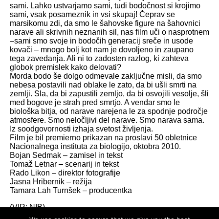
sami. Lahko ustvarjamo sami, tudi bodočnost si krojimo
sami, vsak posameznik in vsi skupaj! Čeprav se
marsikomu zdi, da smo le šahovske figure na šahovnici
narave ali skrivnih neznanih sil, nas film uči o nasprotnem
–sami smo svoje in bodočih generacij sreče in usode
kovači – mnogo bolj kot nam je dovoljeno in zaupano
tega zavedanja. Ali ni to zadosten razlog, ki zahteva
globok premislek kako delovati?
Morda bodo še dolgo odmevale zaključne misli, da smo
nebesa postavili nad oblake le zato, da bi ušli smrti na
zemlji. Sla, da bi zapustili zemljo, da bi osvojili vesolje, šli
med bogove je strah pred smrtjo. A vendar smo le
biološka bitja, od narave narejena le za spodnje področje
atmosfere. Smo neločljivi del narave. Smo narava sama.
Iz soodgovornosti izhaja svetost življenja.
Film je bil premierno prikazan na proslavi 50 obletnice
Nacionalnega instituta za biologijo, oktobra 2010.
Bojan Sedmak – zamisel in tekst
Tomaž Letnar – scenarij in tekst
Rado Likon – direktor fotografije
Jasna Hribernik – režija
Tamara Lah Turnšek – producentka
(VIR: NIB)