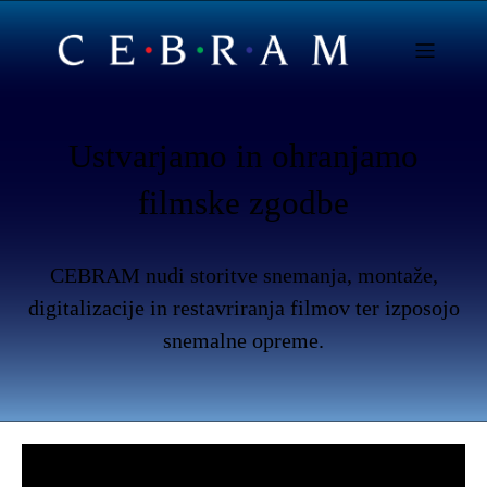
Ustvarjamo in ohranjamo
filmske zgodbe
CEBRAM nudi storitve snemanja, montaže,
digitalizacije in restavriranja filmov ter izposojo
snemalne opreme.