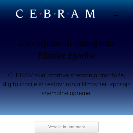
Ustvarjamo in ohranjamo
filmske zgodbe
CEBRAM nudi storitve snemanja, montaže,
digitalizacije in restavriranja filmov ter izposojo
snemalne opreme.
Vesolje in umetnost