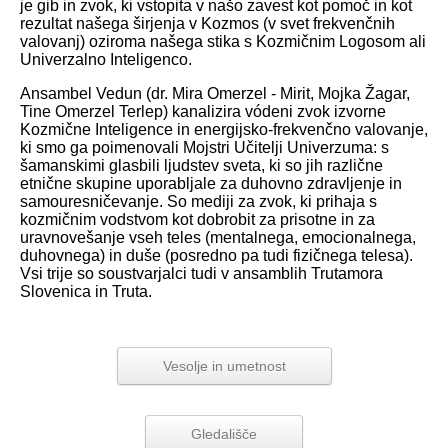
je gib in zvok, ki vstopita v našo zavest kot pomoč in kot
rezultat našega širjenja v Kozmos (v svet frekvenčnih
valovanj) oziroma našega stika s Kozmičnim Logosom ali
Univerzalno Inteligenco.
Ansambel Vedun (dr. Mira Omerzel - Mirit, Mojka Žagar,
Tine Omerzel Terlep) kanalizira vódeni zvok izvorne
Kozmične Inteligence in energijsko-frekvenčno valovanje,
ki smo ga poimenovali Mojstri Učitelji Univerzuma: s
šamanskimi glasbili ljudstev sveta, ki so jih različne
etnične skupine uporabljale za duhovno zdravljenje in
samouresničevanje. So mediji za zvok, ki prihaja s
kozmičnim vodstvom kot dobrobit za prisotne in za
uravnovešanje vseh teles (mentalnega, emocionalnega,
duhovnega) in duše (posredno pa tudi fizičnega telesa).
Vsi trije so soustvarjalci tudi v ansamblih Trutamora
Slovenica in Truta.
Vesolje in umetnost
Gledališče