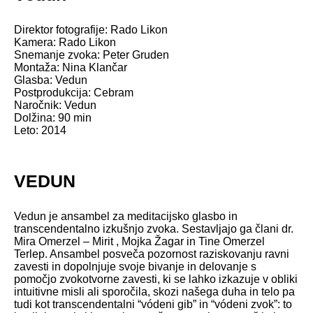
Direktor fotografije: Rado Likon
Kamera: Rado Likon
Snemanje zvoka: Peter Gruden
Montaža: Nina Klančar
Glasba: Vedun
Postprodukcija: Cebram
Naročnik: Vedun
Dolžina: 90 min
Leto: 2014
VEDUN
Vedun je ansambel za meditacijsko glasbo in
transcendentalno izkušnjo zvoka. Sestavljajo ga člani dr.
Mira Omerzel – Mirit , Mojka Žagar in Tine Omerzel
Terlep. Ansambel posveča pozornost raziskovanju ravni
zavesti in dopolnjuje svoje bivanje in delovanje s
pomočjo zvokotvorne zavesti, ki se lahko izkazuje v obliki
intuitivne misli ali sporočila, skozi našega duha in telo pa
tudi kot transcendentalni “vódeni gib” in “vódeni zvok”: to