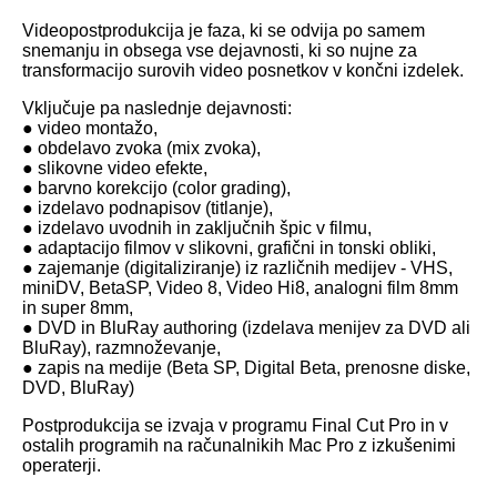
Videopostprodukcija je faza, ki se odvija po samem
snemanju in obsega vse dejavnosti, ki so nujne za
transformacijo surovih video posnetkov v končni izdelek.
Vključuje pa naslednje dejavnosti:
● video montažo,
● obdelavo zvoka (mix zvoka),
● slikovne video efekte,
● barvno korekcijo (color grading),
● izdelavo podnapisov (titlanje),
● izdelavo uvodnih in zaključnih špic v filmu,
● adaptacijo filmov v slikovni, grafični in tonski obliki,
● zajemanje (digitaliziranje) iz različnih medijev - VHS,
miniDV, BetaSP, Video 8, Video Hi8, analogni film 8mm
in super 8mm,
● DVD in BluRay authoring (izdelava menijev za DVD ali
BluRay), razmnoževanje,
● zapis na medije (Beta SP, Digital Beta, prenosne diske,
DVD, BluRay)
Postprodukcija se izvaja v programu Final Cut Pro in v
ostalih programih na računalnikih Mac Pro z izkušenimi
operaterji.