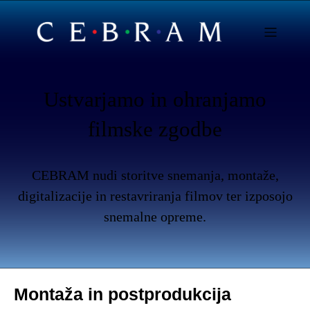
Ustvarjamo in ohranjamo
filmske zgodbe
CEBRAM nudi storitve snemanja, montaže,
digitalizacije in restavriranja filmov ter izposojo
snemalne opreme.
Montaža in postprodukcija