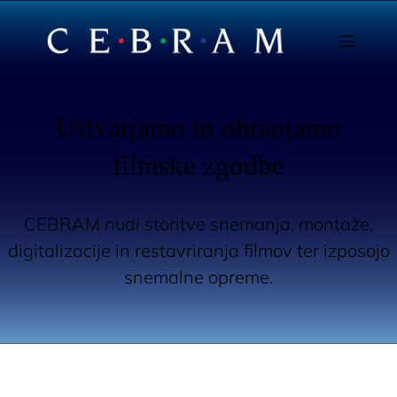
Ustvarjamo in ohranjamo
filmske zgodbe
CEBRAM nudi storitve snemanja, montaže,
digitalizacije in restavriranja filmov ter izposojo
snemalne opreme.