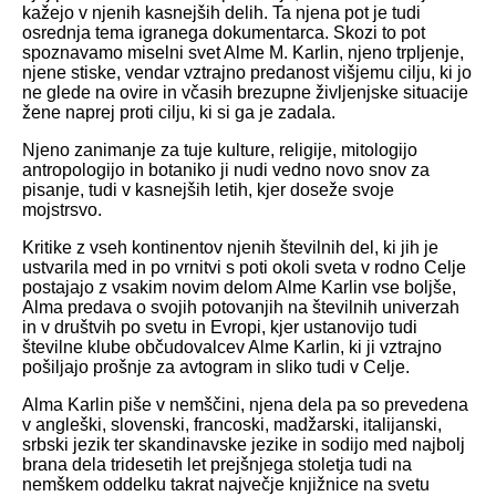
kažejo v njenih kasnejših delih. Ta njena pot je tudi
osrednja tema igranega dokumentarca. Skozi to pot
spoznavamo miselni svet Alme M. Karlin, njeno trpljenje,
njene stiske, vendar vztrajno predanost višjemu cilju, ki jo
ne glede na ovire in včasih brezupne življenjske situacije
žene naprej proti cilju, ki si ga je zadala.
Njeno zanimanje za tuje kulture, religije, mitologijo
antropologijo in botaniko ji nudi vedno novo snov za
pisanje, tudi v kasnejših letih, kjer doseže svoje
mojstrsvo.
Kritike z vseh kontinentov njenih številnih del, ki jih je
ustvarila med in po vrnitvi s poti okoli sveta v rodno Celje
postajajo z vsakim novim delom Alme Karlin vse boljše,
Alma predava o svojih potovanjih na številnih univerzah
in v društvih po svetu in Evropi, kjer ustanovijo tudi
številne klube občudovalcev Alme Karlin, ki ji vztrajno
pošiljajo prošnje za avtogram in sliko tudi v Celje.
Alma Karlin piše v nemščini, njena dela pa so prevedena
v angleški, slovenski, francoski, madžarski, italijanski,
srbski jezik ter skandinavske jezike in sodijo med najbolj
brana dela tridesetih let prejšnjega stoletja tudi na
nemškem oddelku takrat največje knjižnice na svetu