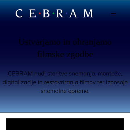
Ustvarjamo in ohranjamo
filmske zgodbe
CEBRAM nudi storitve snemanja, montaže,
digitalizacije in restavriranja filmov ter izposojo
snemalne opreme.