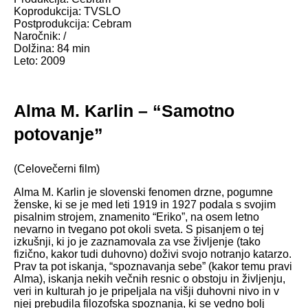
Koprodukcija: TVSLO
Postprodukcija: Cebram
Naročnik: /
Dolžina: 84 min
Leto: 2009
Alma M. Karlin – “Samotno
potovanje”
(Celovečerni film)
Alma M. Karlin je slovenski fenomen drzne, pogumne
ženske, ki se je med leti 1919 in 1927 podala s svojim
pisalnim strojem, znamenito “Eriko”, na osem letno
nevarno in tvegano pot okoli sveta. S pisanjem o tej
izkušnji, ki jo je zaznamovala za vse življenje (tako
fizično, kakor tudi duhovno) doživi svojo notranjo katarzo.
Prav ta pot iskanja, “spoznavanja sebe” (kakor temu pravi
Alma), iskanja nekih večnih resnic o obstoju in življenju,
veri in kulturah jo je pripeljala na višji duhovni nivo in v
njej prebudila filozofska spoznanja, ki se vedno bolj