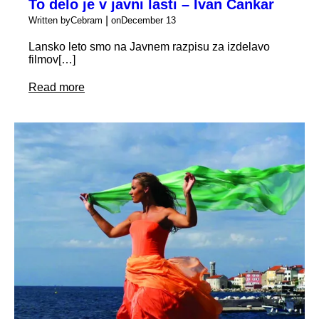
To delo je v javni lasti – Ivan Cankar
|
Written by
Cebram
on
December 13
Lansko leto smo na Javnem razpisu za izdelavo
filmov[…]
Read more