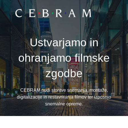
Ustvarjamo in
ohranjamo filmske
zgodbe
CEBRAM nudi storitve snemanja, montaže,
digitalizacije in restavriranja filmov ter izposojo
snemalne opreme.