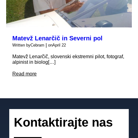
Matevž Lenarčič in Severni pol
|
Written by
Cebram
on
April 22
Matevž Lenarčič, slovenski ekstremni pilot, fotograf,
alpinist in biolog[…]
Read more
Kontaktirajte nas