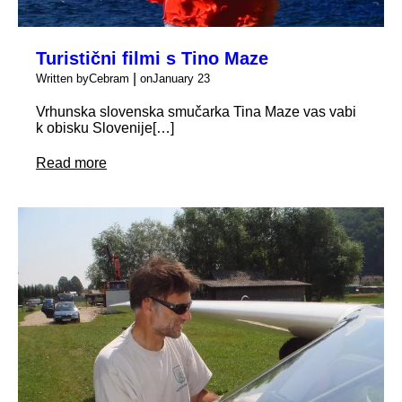
Turistični filmi s Tino Maze
|
Written by
Cebram
on
January 23
Vrhunska slovenska smučarka Tina Maze vas vabi
k obisku Slovenije[…]
Read more