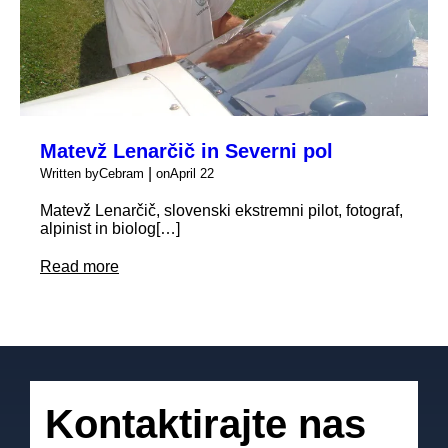
Matevž Lenarčič in Severni pol
|
Written by
Cebram
on
April 22
Matevž Lenarčič, slovenski ekstremni pilot, fotograf,
alpinist in biolog[…]
Read more
Kontaktirajte nas