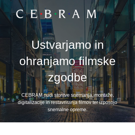
Ustvarjamo in
ohranjamo filmske
zgodbe
CEBRAM nudi storitve snemanja, montaže,
digitalizacije in restavriranja filmov ter izposojo
snemalne opreme.